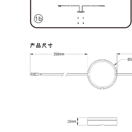
产 品 尺 寸