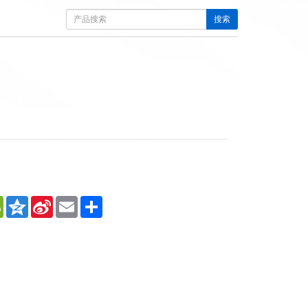
搜索
sApp
WeChat
Qzone
Sina
Email
Share
Weibo