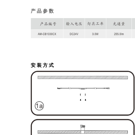
产 品 参 数
安 装 方 式