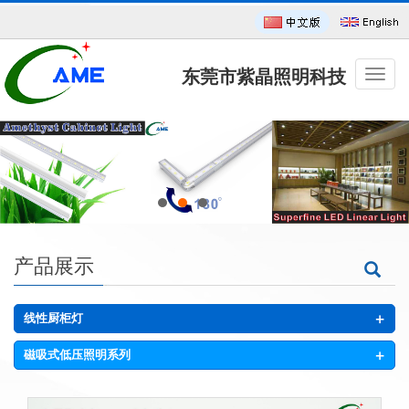
东莞市紫晶照明科技
导
航
菜
单
有限公司
产品展示
+
线性厨柜灯
+
磁吸式低压照明系列