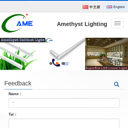
Amethyst Lighting
导
航
菜
单
Technology CO.,Ltd
Feedback
Name：
Tel：